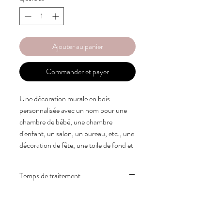
Ajouter au panier
Commander et payer
Une décoration murale en bois 
personnalisée avec un nom pour une 
chambre de bébé, une chambre 
d'enfant, un salon, un bureau, etc., une 
décoration de fête, une toile de fond et 
bien d'autres encore.

Temps de traitement
De nombreuses façons d’utiliser ce 
monogramme :

Notre délai de traitement habituel pour les
- Décoration murale, décoration de 
masques en tissu est de 1 à 2 semaines.
toile de fond, etc.
