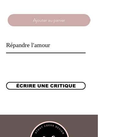
première qualité

❤️ Fait main avec amour à Montréal

Ajouter au panier
Veuillez noter que chaque morceau de 
bois découpé peut être légèrement 
différent de l'image.

Répandre l'amour
‼️Si vous avez besoin d’une ébauche 
avant de la réaliser, veuillez nous 
envoyer une note avec votre 
commande. La commande ne sera 
alors effectuée qu’après confirmation. 
ÉCRIRE UNE CRITIQUE
S’il n’y a pas de note, nous procéderons 
immédiatement sans brouillon.