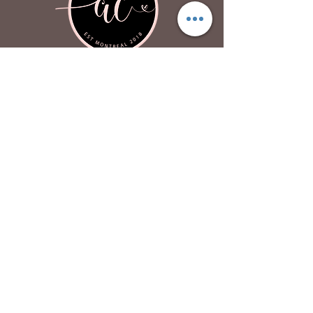
Atout Coeur Design
À propos
Contactez-nous
FAQ
P
olitique de confidentialité
Boutique
Acheter des