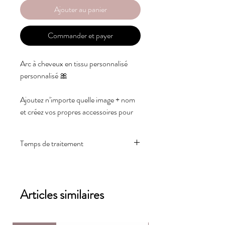
Ajouter au panier
Commander et payer
Arc à cheveux en tissu personnalisé
personnalisé 🎀
Ajoutez n’importe quelle image + nom
et créez vos propres accessoires pour
cheveux uniques.
Temps de traitement
👌Parfait pour offrir ou ajouter à votre
panier de baby shower
Notre délai de traitement habituel est de 1
à 2 semaines
Ajoutez votre personnalisé :
Articles similaires
➡️ Nom
➡️ Image de votre choix correspondant