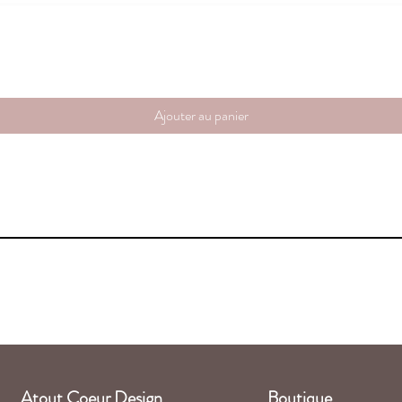
Aperçu rapide
Ajouter au panier
Atout Coeur Design
Boutique