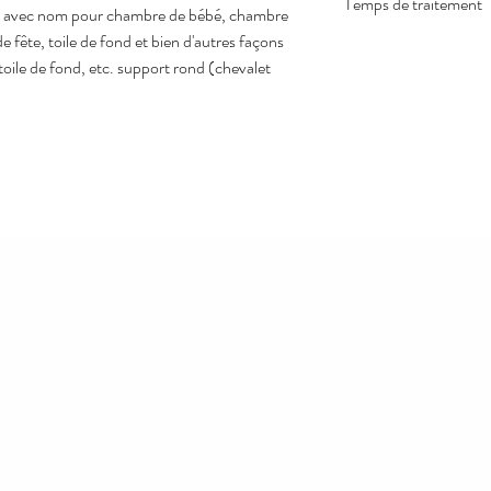
Temps de traitement
sé avec nom pour chambre de bébé, chambre
e fête, toile de fond et bien d'autres façons
Notre temps de traiteme
oile de fond, etc. support rond (chevalet
(chevalet inclus)
ait de bois véritable de première qualité ,
tre légèrement différent de l'image