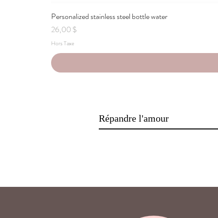
Personalized stainless steel bottle water
Prix
26,00 $
Hors Taxe
Répandre l'amour