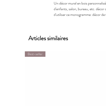
Un décor mural en bois personnali
d'enfants, salon, bureau, etc. décor d
d'utiliser ce monogramme: décor de t
inclus)
🖤 Monogramme avec support carré 
❤️ Environ 11,5 x 11,5 pouces
Articles similaires
❤️ Ce décor de nom monogramme est f
chaque morceau de bois coupé peut ê
Best-seller