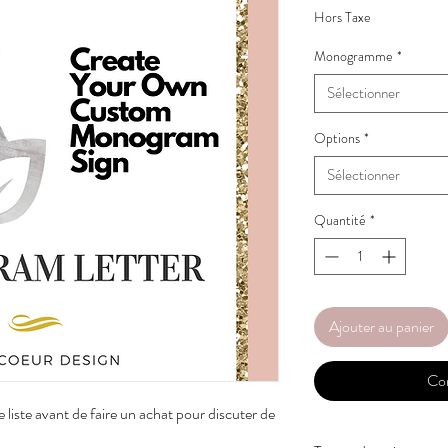
Hors Taxe
Monogramme
*
Sélectionner
Options
*
Sélectionner
Quantité
*
Ajouter au panier
Co
 liste avant de faire un achat pour discuter de