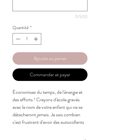
0/500
Quantité
*
Ajouter au panier
Commander et payer
Économisez du temps, de l'énergie et 
des efforts ! Crayons d'école gravés 
avec le nom de votre enfant qui ne se 
détacheront jamais. Je sais combien 
c'est frustrant d'avoir des autocollants 
dessus et ils ne restent pas.