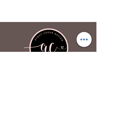
Atout Coeur Design
À propos
Contactez-nous
FAQ
P
olitique de confidentialité