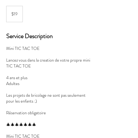
19
Canadian
$19
dollars
Service Description
Mini TIC TAC TOE
Lancez vous dans la creation de votre propre mini
TIC TAC TOE
4 ans et plus
Adultes
Les projets de bricolage ne sont pas seulement
pour les enfants :)
Réservation obligatoire
🎄🎄🎄🎄🎄🎄🎄
Mini TIC TAC TOE