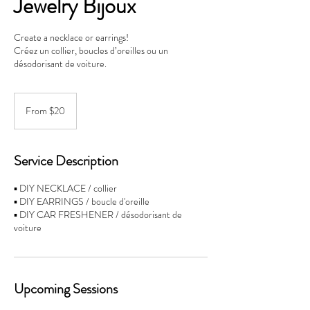
Jewelry Bijoux
Create a necklace or earrings!
Créez un collier, boucles d’oreilles ou un
désodorisant de voiture.
From
20
From $20
Canadian
dollars
Service Description
▪️ DIY NECKLACE / collier
▪️ DIY EARRINGS / boucle d'oreille
▪️ DIY CAR FRESHENER / désodorisant de
voiture
Upcoming Sessions