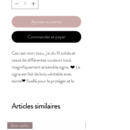
Ajouter au panier
Commander et payer
Ceci est mon tissu, j'ai du fil solide et 
cassé de différentes couleurs tissé 
magnifiquement ensemble signe, ❤️ Le 
signe est fait de bois véritable avec 
teinté❤ Scellé pour le protéger et le 
faire durer plus longtemps❤️ Fait à la 
main avec amour à Montréal➡️ environ 
11 x 17 poucesChoix couleur:✅ couleur 
Articles similaires
naturelle du bois✅ couleur de fierté✅ 
toute autre couleurVeuillez noter que 
chaque morceau de bois coupé peut 
Best-seller
Kit de bricolage
être légèrement différent de 