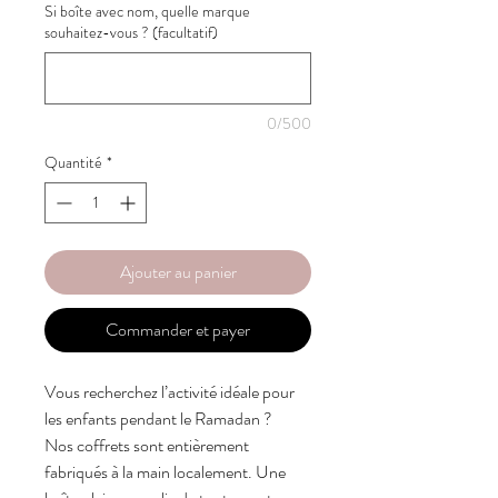
Si boîte avec nom, quelle marque
souhaitez-vous ? (facultatif)
0/500
Quantité
*
Ajouter au panier
Commander et payer
Vous recherchez l’activité idéale pour
les enfants pendant le Ramadan ?
Nos coffrets sont entièrement
fabriqués à la main localement. Une