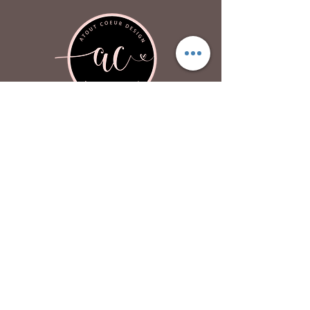
Atout Coeur Design
À propos
Contactez-nous
FAQ
P
olitique de confidentialité