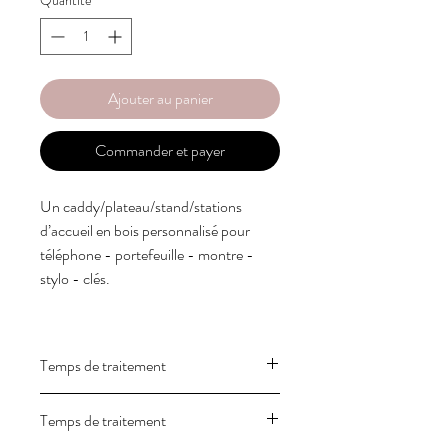
Ajouter au panier
Commander et payer
Un caddy/plateau/stand/stations 
d’accueil en bois personnalisé pour 
téléphone - portefeuille - montre - 
stylo - clés.

Parfait pour offrir ou pour un usage 
personnel.

Temps de traitement
Rangez tous vos accessoires quotidiens 
au même endroit - sur ce panier parfait 
Notre délai de traitement habituel est de 1
Temps de traitement
!Ce qui est inclus :

à 2 semaines