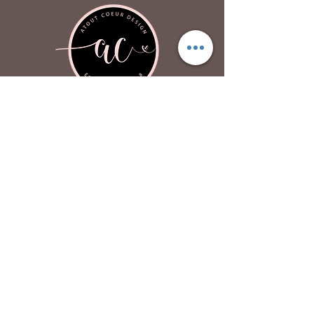
Atout Coeur Design
À propos
Contactez-nous
FAQ
P
olitique de confidentialité