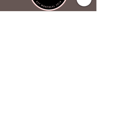
envois sont en expédition standard
sans numéro de suivi. Si vous souhaitez
mettre à niveau, veuillez nous contacter
Atout Coeur Design
À propos
Contactez-nous
FAQ
P
olitique de confidentialité
Boutique
Acheter des
cadeaux
Magasiner les kits