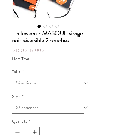
Halloween - MASQUE visage
noir réversible 2 couches
Prix
Prix
 21,50 $ 
17,00 $
original
promotionnel
Hors Taxe
Taille
*
Style
*
Quantité
*