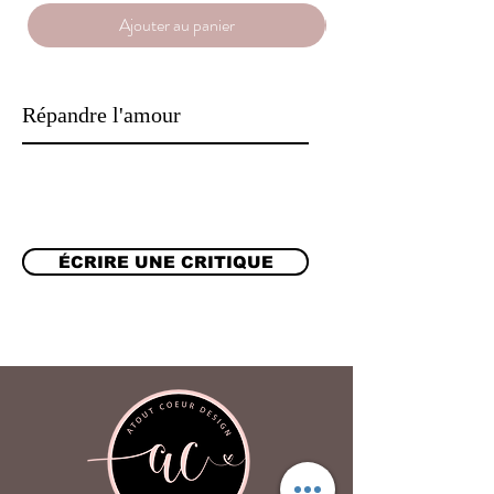
Veuillez noter que la couleur et le motif
Ajouter au panier
du tissu peuvent être légèrement
différents car nous n'en avons que
quelques-uns disponibles. Nombreux
Répandre l'amour
autres choix de couleurs et motifs
disponibles Veuillez nous contacter. 🚫
Nos masques ne sont PAS des
masques médicaux et doivent être
portés UNIQUEMENT contre la
poussière en suspension, le pollen, la
ÉCRIRE UNE CRITIQUE
pollution de l'air ou les accessoires de
mode. 🖐️ Lavage à la main avec de l'eau
tiède et du savon / de la poudre. Sécher
à l'air libre. REJOIGNEZ-NOUS SUR
LES MÉDIAS SOCIAUX ❤️
Www.instagram.com/atoutcoeurdesig
n
Www.instagram.com/atoutcoeurdesig
n 🚚 ✈ EXPÉDITION ✈ 🚚 Tous nos