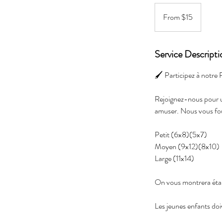
From
15
From $15
Canadian
dollars
Service Descripti
🖌️ Participez à notre
Rejoignez-nous pour une
amuser. Nous vous four
Petit (6x8)(5x7)
Moyen (9x12)(8x10)
Large (11x14)
On vous montrera étap
Les jeunes enfants doiv