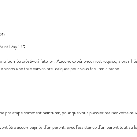
on
 Paint Day ! 🎨
 journée créative à l'atelier ! Aucune expérience n'est requise, alors n'hés
nirons une toile canvas pré-calquée pour vous faciliter la tâche.
e par étape comment peinturer, pour que vous puissiez réaliser votre œuv
ent être accompagnés d'un parent, avec l'assistance d'un parent tout au lon