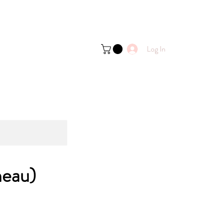
Log In
neau)